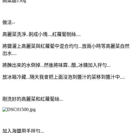
高粱醋150g
做法--
高麗菜洗淨..剝成小塊...,紅蘿蔔刨絲....
將鹽灑上高麗菜與紅蘿蔔中混合均勻...放兩小時等高麗菜自然
出水....
將醃出來的水倒掉...然後將味霖...醋,,冰糖加入拌勻...
放冰箱冷藏...隔天我會把上面沒泡到醬汁的菜移到醬汁中....
剛洗好的高麗菜和紅蘿蔔絲...
加入海鹽用手拌勻...