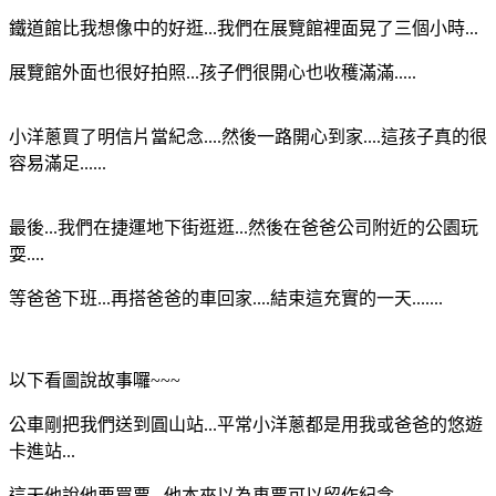
鐵道館比我想像中的好逛...我們在展覽館裡面晃了三個小時...
展覽館外面也很好拍照...孩子們很開心也收穫滿滿.....
小洋蔥買了明信片當紀念....然後一路開心到家....這孩子真的很
容易滿足......
最後...我們在捷運地下街逛逛...然後在爸爸公司附近的公園玩
耍....
等爸爸下班...再搭爸爸的車回家....結束這充實的一天.......
以下看圖說故事囉~~~
公車剛把我們送到圓山站...平常小洋蔥都是用我或爸爸的悠遊
卡進站...
這天他說他要買票...他本來以為車票可以留作紀念...