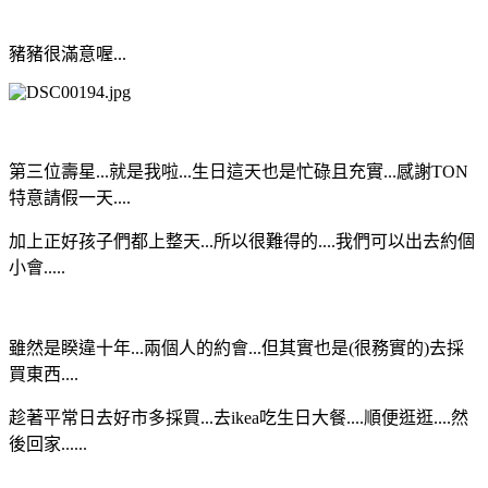
豬豬很滿意喔...
第三位壽星...就是我啦...生日這天也是忙碌且充實...感謝TON
特意請假一天....
加上正好孩子們都上整天...所以很難得的....我們可以出去約個
小會.....
雖然是睽違十年...兩個人的約會...但其實也是(很務實的)去採
買東西....
趁著平常日去好市多採買...去ikea吃生日大餐....順便逛逛....然
後回家......