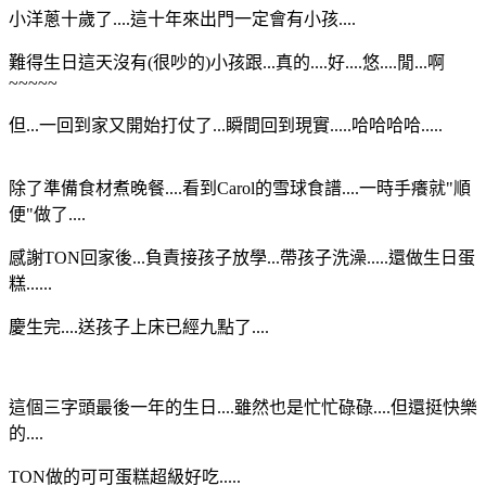
小洋蔥十歲了....這十年來出門一定會有小孩....
難得生日這天沒有(很吵的)小孩跟...真的....好....悠....閒...啊
~~~~~
但...一回到家又開始打仗了...瞬間回到現實.....哈哈哈哈.....
除了準備食材煮晚餐....看到Carol的雪球食譜....一時手癢就"順
便"做了....
感謝TON回家後...負責接孩子放學...帶孩子洗澡.....還做生日蛋
糕......
慶生完....送孩子上床已經九點了....
這個三字頭最後一年的生日....雖然也是忙忙碌碌....但還挺快樂
的....
TON做的可可蛋糕超級好吃.....