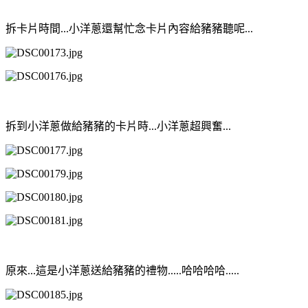
拆卡片時間...小洋蔥還幫忙念卡片內容給豬豬聽呢...
拆到小洋蔥做給豬豬的卡片時...小洋蔥超興奮...
原來...這是小洋蔥送給豬豬的禮物.....哈哈哈哈.....