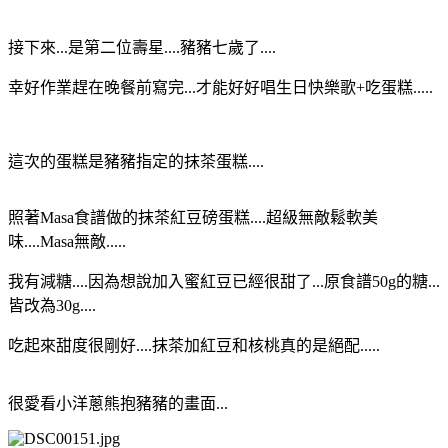
接下來...是第二位壽星....豬豬七歲了....
幸好作業趕在晚餐前寫完...才能好好唱生日快樂歌+吃蛋糕.....
這次的蛋糕是豬豬指定的抹茶蛋糕....
照著Masa食譜做的抹茶紅豆磅蛋糕....超級無敵鬆軟美
味....Masa無敵.....
我有減糖....因為想說加入蜜紅豆已經很甜了...原食譜50g的糖...
皆改為30g....
吃起來甜度很剛好....抹茶加紅豆和核桃真的是絕配.....
很愛看小洋蔥熊抱豬豬的畫面...