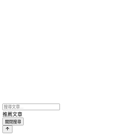
推薦文章
關閉搜尋