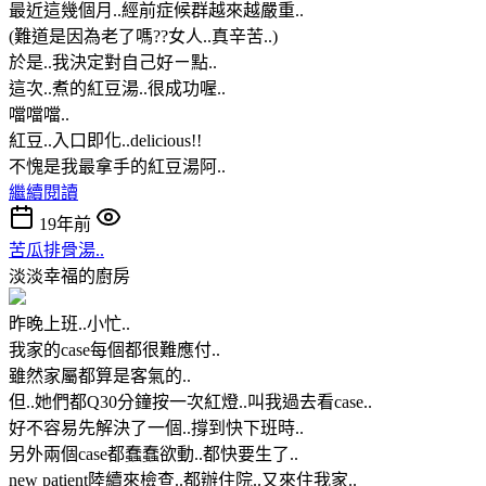
最近這幾個月..經前症候群越來越嚴重..
(難道是因為老了嗎??女人..真辛苦..)
於是..我決定對自己好ㄧ點..
這次..煮的紅豆湯..很成功喔..
噹噹噹..
紅豆..入口即化..delicious!!
不愧是我最拿手的紅豆湯阿..
繼續閱讀
19年前
苦瓜排骨湯..
淡淡幸福的廚房
昨晚上班..小忙..
我家的case每個都很難應付..
雖然家屬都算是客氣的..
但..她們都Q30分鐘按一次紅燈..叫我過去看case..
好不容易先解決了一個..撐到快下班時..
另外兩個case都蠢蠢欲動..都快要生了..
new patient陸續來檢查..都辦住院..又來住我家..