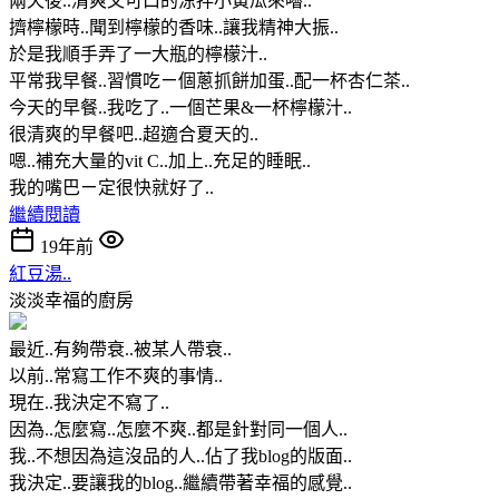
兩天後..清爽又可口的涼拌小黃瓜來嚕..
擠檸檬時..聞到檸檬的香味..讓我精神大振..
於是我順手弄了一大瓶的檸檬汁..
平常我早餐..習慣吃ㄧ個蔥抓餅加蛋..配一杯杏仁茶..
今天的早餐..我吃了..一個芒果&一杯檸檬汁..
很清爽的早餐吧..超適合夏天的..
嗯..補充大量的vit C..加上..充足的睡眠..
我的嘴巴ㄧ定很快就好了..
繼續閱讀
19年前
紅豆湯..
淡淡幸福的廚房
最近..有夠帶衰..被某人帶衰..
以前..常寫工作不爽的事情..
現在..我決定不寫了..
因為..怎麼寫..怎麼不爽..都是針對同一個人..
我..不想因為這沒品的人..佔了我blog的版面..
我決定..要讓我的blog..繼續帶著幸福的感覺..