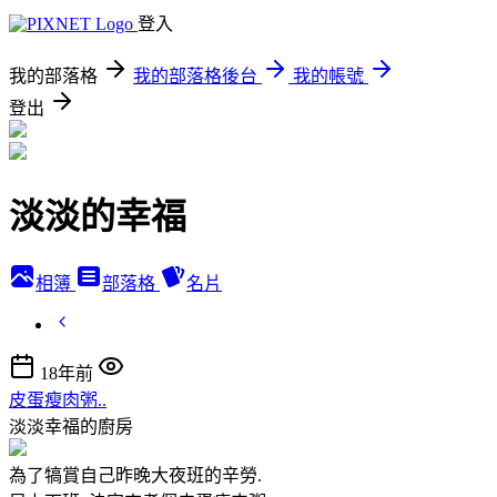
登入
我的部落格
我的部落格後台
我的帳號
登出
淡淡的幸福
相簿
部落格
名片
18年前
皮蛋瘦肉粥..
淡淡幸福的廚房
為了犒賞自己昨晚大夜班的辛勞.