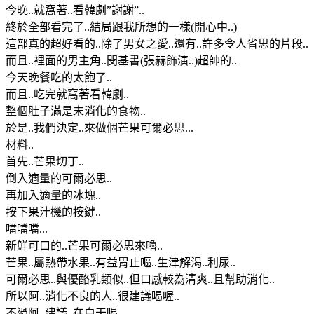
今晚..就窩著..看韓劇”謝謝”..
終於全部看完了..結局跟我所想的一樣(開心中..)
這部真的超好看的..除了男女之愛..還有..許多令人省思的片段..
而且..裡面的男主角..閔基書(張赫飾演..)超帥的..
今天晚餐吃的太飽了..
而且..吃完就窩著看韓劇..
整個肚子滿是未消化的食物..
於是..我們決定..來做個芒果可爾必思...
材料..
首先..芒果切丁..
倒入適量的可爾必思..
再加入適量的冰塊..
按下果汁機的按鍵..
噹噹噹...
新鮮可口的..芒果可爾必思來嚕..
芒果..屬熱帶水果..有益胃止嘔..生津解渴..利尿..
可爾必思..與優酪乳類似..但口感較為清爽..且幫助消化..
所以阿..消化不良的人..很建議喝喔..
不過阿..建議..在白天喝..